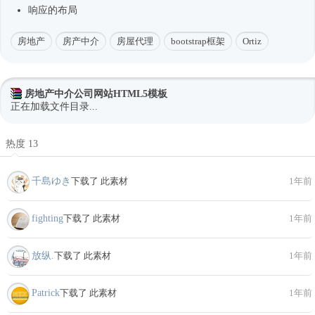
响应的布局
房地产
房产中介
房屋代理
bootstrap框架
Ortiz
房地产中介公司网站HTML5模板
正在加载文件目录...
热度 13
千島ゆき
下载了 此素材
1年前
fighting
下载了 此素材
1年前
放纵.
下载了 此素材
1年前
Patrick
下载了 此素材
1年前